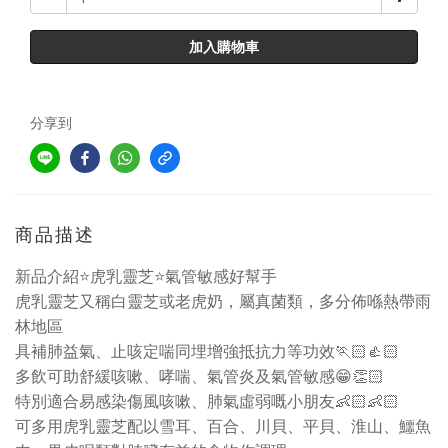
加入購物車
分享到
商品描述
新品介紹
⭐
虎乳靈芝
⭐
氣管敏感好幫手
虎乳靈芝又稱白靈芝或老虎奶，屬真菌類，多分佈喺熱帶雨
林地區
具補肺益氣、止咳定喘同埋增強抵抗力等功效
🏃🏻👍🏻
多飲可助舒緩咳嗽、哮喘、氣管炎及氣管敏感
😁👏🏻
特別適合易感染傷風咳嗽、肺氣虛弱嘅小朋友
👶🏻👶🏻
可多用虎乳靈芝配以雪耳、百合、川貝、平貝、淮山、鱷魚