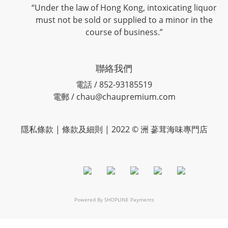
“Under the law of Hong Kong, intoxicating liquor
must not be sold or supplied to a minor in the
course of business.”
聯絡我們
電話 / 852-93185519
電郵 / chau@chaupremium.com
隱私條款 | 條款及細則 | 2022 © 洲 蔘茸海味專門店
Powered By
SHOPLINE Payments