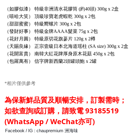
（如膠似漆） 特級非洲清水花膠筒 (約40頭) 300g x 2盒
（嘻哈大笑） 頂級珍寶老虎蝦乾 300g x 2包
（甜甜蜜蜜） 特級嚮螺片 300g x 2包
（發財好事） 特級金牌AAAA髮菜 75g x 2包
（花好月圓） 特級原切花旗蔘片 120g x 2樽
（天賜良緣） 正宗壹級日本北海道瑶柱 (SA size) 300g x 2盒
（花開富貴） 南韓大紅花牌厚身原木花菇 450g x 2包
（包羅萬有） 信字牌新西蘭2頭罐頭鮑 x 2罐
*相片僅供參考
為保新鮮品質及
順暢
安排，訂製需時；
如欲查詢或訂購，請
致電
93185519
(WhatsApp / WeChat亦可)
Facebook / IG : chaupremium 洲海味