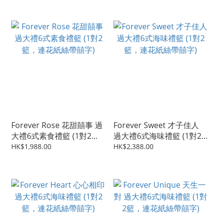
Forever Rose 花甜囍事 過
Forever Sweet 才子佳人
大禮6式素食禮籃 (1對2
過大禮6式海味禮籃 (1對2
籃，連花紙絲帶囍字)
籃，連花紙絲帶囍字)
HK$1,988.00
HK$2,388.00