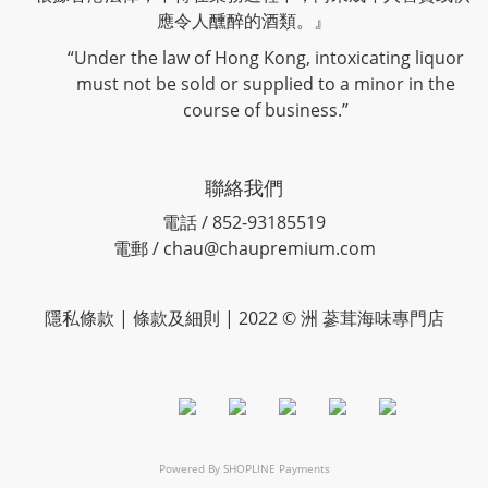
應令人醺醉的酒類。』
“Under the law of Hong Kong, intoxicating liquor
must not be sold or supplied to a minor in the
course of business.”
聯絡我們
電話 / 852-93185519
電郵 / chau@chaupremium.com
隱私條款 | 條款及細則 | 2022 © 洲 蔘茸海味專門店
Powered By
SHOPLINE Payments