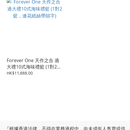
Forever One 天作之合 過
大禮10式海味禮籃 (1對2
籃，連花紙絲帶囍字)
HK$11,888.00
『根據香港法律，不得在業務過程中，向未成年人售賣或供