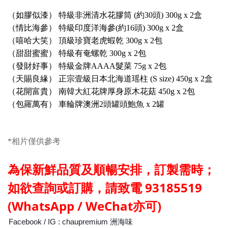
（如膠似漆） 特級非洲清水花膠筒 (約30頭) 300g x 2盒
（情比海參） 特級印度洋海參(約16頭) 300g x 2盒
（嘻哈大笑） 頂級珍寶老虎蝦乾 300g x 2包
（甜甜蜜蜜） 特級有奄螺乾 300g x 2包
（發財好事） 特級金牌AAAA髮菜 75g x 2包
（天賜良緣） 正宗壹級日本北海道瑶柱 (S size) 450g x 2盒
（花開富貴） 南韓大紅花牌厚身原木花菇 450g x 2包
（包羅萬有） 車輪牌澳洲2頭罐頭鮑魚 x 2罐
*相片僅供參考
為保新鮮品質及
順暢
安排，訂製需時；
如欲查詢或訂購，請
致電
93185519
(WhatsApp / WeChat亦可)
Facebook / IG : chaupremium 洲海味